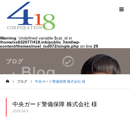
Warning
: Undefined variable $cat_id in
/home/xs632077/418.ink/public_html/wp-
content/themes/noel_tcd072/single.php
on line
29
ブログ
ブログ
中央ガード警備保障 株式会社 様
ホーム
中央ガード警備保障 株式会社 様
2026.04.9